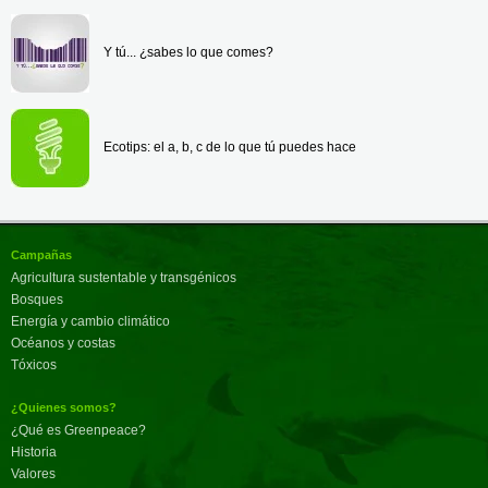
Y tú... ¿sabes lo que comes?
Ecotips: el a, b, c de lo que tú puedes hace
Campañas
Agricultura sustentable y transgénicos
Bosques
Energía y cambio climático
Océanos y costas
Tóxicos
¿Quienes somos?
¿Qué es Greenpeace?
Historia
Valores