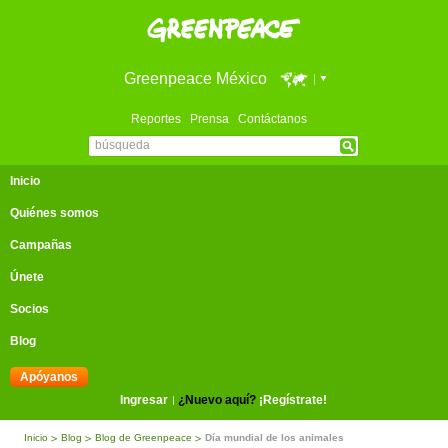
Greenpeace México
Reportes
Prensa
Contáctanos
Inicio
Quiénes somos
Campañas
Únete
Socios
Blog
Apóyanos
Ingresar
¿Nuevo aquí?
¡Regístrate!
Inicio
Blog
Blog de Greenpeace
Día mundial de los animales