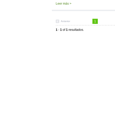
Leer más >
1
Anterior
1
-
1
of
1
resultados.