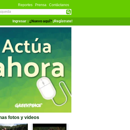
Reportes
Prensa
Contáctanos
Ingresar
¿Nuevo aquí?
¡Regístrate!
mas fotos y videos