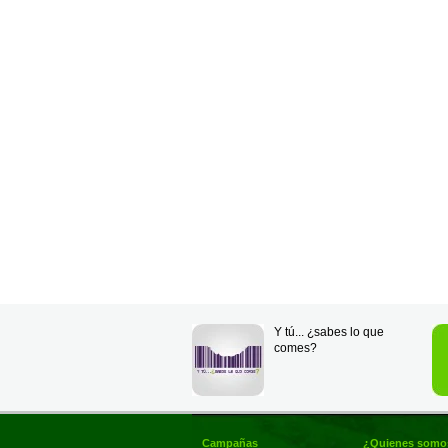
Y tú... ¿sabes lo que
comes?
Campañas
¿Quienes somo