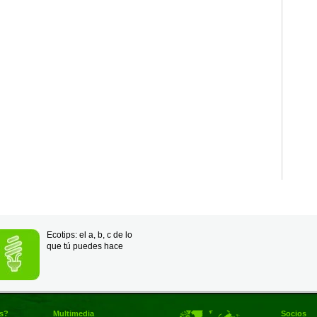
Ecotips: el a, b, c de lo
que tú puedes hace
s?
Multimedia
Socios