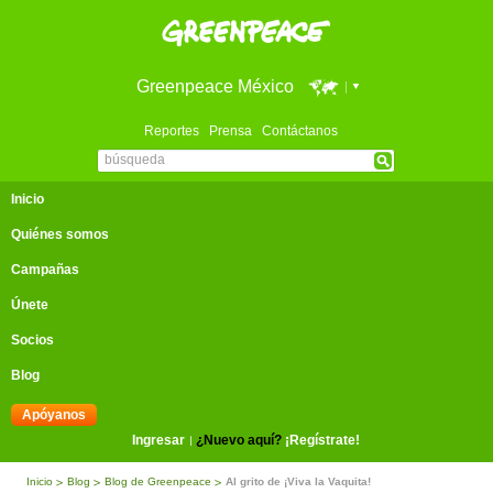
Greenpeace México
Reportes
Prensa
Contáctanos
Inicio
Quiénes somos
Campañas
Únete
Socios
Blog
Apóyanos
Ingresar
¿Nuevo aquí?
¡Regístrate!
Inicio
Blog
Blog de Greenpeace
Al grito de ¡Viva la Vaquita!