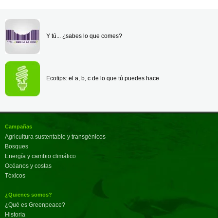
Y tú... ¿sabes lo que comes?
Ecotips: el a, b, c de lo que tú puedes hace
Campañas
Agricultura sustentable y transgénicos
Bosques
Energía y cambio climático
Océanos y costas
Tóxicos
¿Quienes somos?
¿Qué es Greenpeace?
Historia