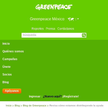
Greenpeace México
Reportes
Prensa
Contáctanos
Inicio
Quiénes somos
Campañas
Únete
Socios
Blog
Apóyanos
Ingresar
¿Nuevo aquí?
¡Regístrate!
Inicio
Blog
Blog de Greenpeace
Revisa cómo estamos distribuyendo la ayuda