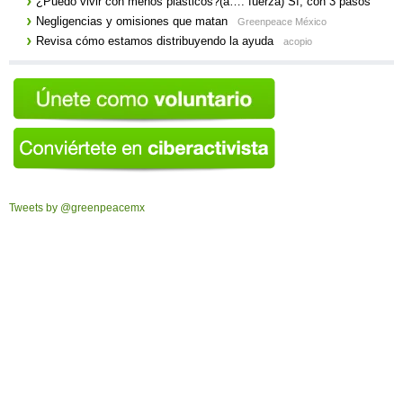
¿Puedo vivir con menos plásticos?(a…. fuerza) Sí, con 3 pasos
Negligencias y omisiones que matan
Greenpeace México
Revisa cómo estamos distribuyendo la ayuda
acopio
Tweets by @greenpeacemx