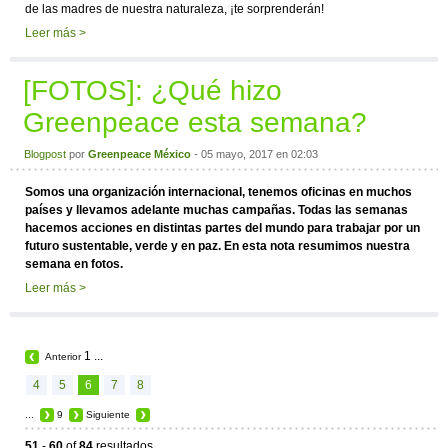
de las madres de nuestra naturaleza, ¡te sorprenderán!
Leer más >
[FOTOS]: ¿Qué hizo
Greenpeace esta semana?
Blogpost
por
Greenpeace México
- 05 mayo, 2017 en 02:03
Somos una organización internacional, tenemos oficinas en muchos
países y llevamos adelante muchas campañas. Todas las semanas
hacemos acciones en distintas partes del mundo para trabajar por un
futuro sustentable, verde y en paz. En esta nota resumimos nuestra
semana en fotos.
Leer más >
1
...
Anterior
4
5
6
7
8
...
9
Siguiente
51
-
60
of
84
resultados.