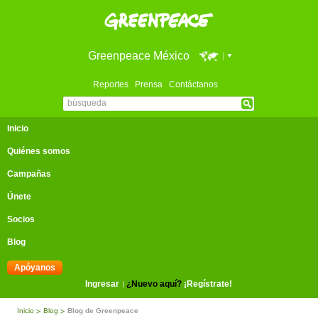
Greenpeace México
Reportes
Prensa
Contáctanos
Inicio
Quiénes somos
Campañas
Únete
Socios
Blog
Apóyanos
Ingresar
¿Nuevo aquí?
¡Regístrate!
Inicio
Blog
Blog de Greenpeace