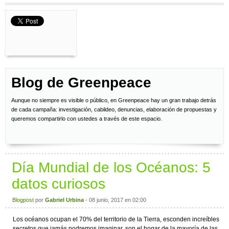
Blog de Greenpeace
Aunque no siempre es visible o público, en Greenpeace hay un gran trabajo detrás
de cada campaña: investigación, cabildeo, denuncias, elaboración de propuestas y
queremos compartirlo con ustedes a través de este espacio.
Día Mundial de los Océanos: 5
datos curiosos
Blogpost
por
Gabriel Urbina
- 08 junio, 2017 en 02:00
Los océanos ocupan el 70% del territorio de la Tierra, esconden increíbles
secretos que jamás podremos imaginar, son el hogar de la mayoría de las