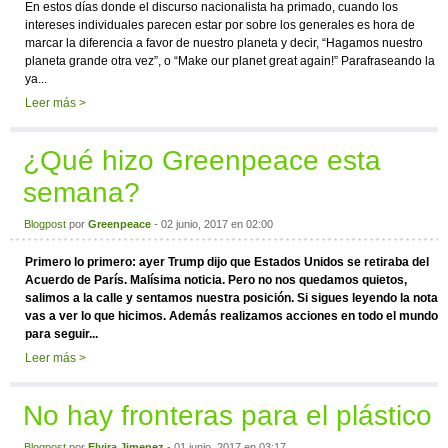
En estos días donde el discurso nacionalista ha primado, cuando los
intereses individuales parecen estar por sobre los generales es hora de
marcar la diferencia a favor de nuestro planeta y decir, “Hagamos nuestro
planeta grande otra vez”, o “Make our planet great again!” Parafraseando la
ya...
Leer más >
¿Qué hizo Greenpeace esta
semana?
Blogpost
por
Greenpeace
- 02 junio, 2017 en 02:00
Primero lo primero: ayer Trump dijo que Estados Unidos se retiraba del
Acuerdo de París. Malísima noticia. Pero no nos quedamos quietos,
salimos a la calle y sentamos nuestra posición. Si sigues leyendo la nota
vas a ver lo que hicimos. Además realizamos acciones en todo el mundo
para seguir...
Leer más >
No hay fronteras para el plástico
Blogpost
por
Elvira Jimenez
- 01 junio, 2017 en 03:17