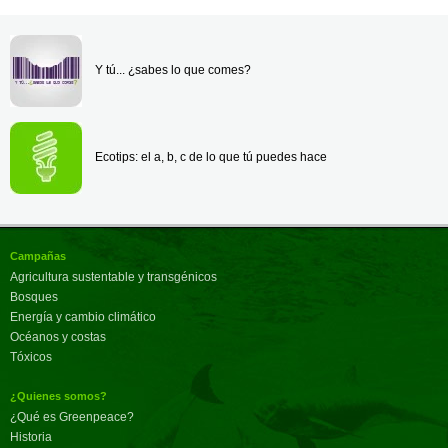
Y tú... ¿sabes lo que comes?
Ecotips: el a, b, c de lo que tú puedes hace
Campañas
Agricultura sustentable y transgénicos
Bosques
Energía y cambio climático
Océanos y costas
Tóxicos
¿Quienes somos?
¿Qué es Greenpeace?
Historia